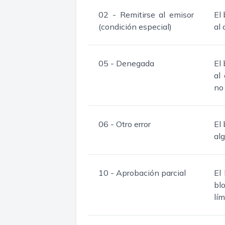
02 - Remitirse al emisor
El 
(condición especial)
al 
05 - Denegada
El 
al
no 
06 - Otro error
El 
alg
10 - Aprobación parcial
El
bl
lím