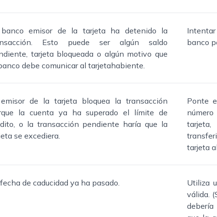
 banco emisor de la tarjeta ha detenido la
Intentar
ansacción. Esto puede ser algún saldo
banco pa
ndiente, tarjeta bloqueada o algún motivo que
 banco debe comunicar al tarjetahabiente.
 emisor de la tarjeta bloquea la transacción
Ponte e
rque la cuenta ya ha superado el límite de
número 
édito, o la transacción pendiente haría que la
tarjeta
jeta se excediera.
transfer
tarjeta a
 fecha de caducidad ya ha pasado.
Utiliza 
válida. 
debería 