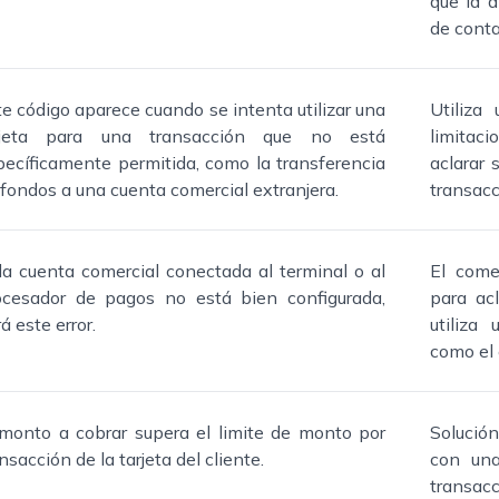
que la a
de conta
te código aparece cuando se intenta utilizar una
Utiliza
rjeta para una transacción que no está
limitaci
pecíficamente permitida, como la transferencia
aclarar 
 fondos a una cuenta comercial extranjera.
transacc
 la cuenta comercial conectada al terminal o al
El come
ocesador de pagos no está bien configurada,
para acl
á este error.
utiliza
como el 
 monto a cobrar supera el limite de monto por
Solució
nsacción de la tarjeta del cliente.
con una
transacc