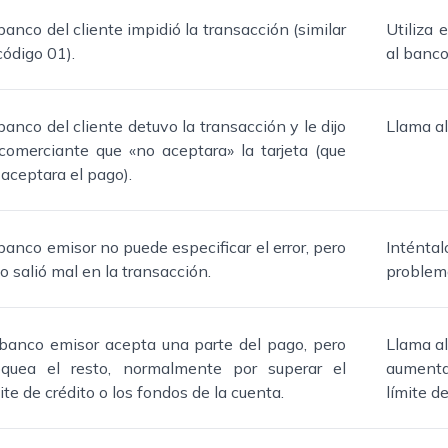
banco del cliente impidió la transacción (similar
Utiliza 
código 01).
al banco
banco del cliente detuvo la transacción y le dijo
Llama al
 comerciante que «no aceptara» la tarjeta (que
aceptara el pago).
banco emisor no puede especificar el error, pero
Inténtal
o salió mal en la transacción.
problema
 banco emisor acepta una parte del pago, pero
Llama al
oquea el resto, normalmente por superar el
aumenta
ite de crédito o los fondos de la cuenta.
límite de