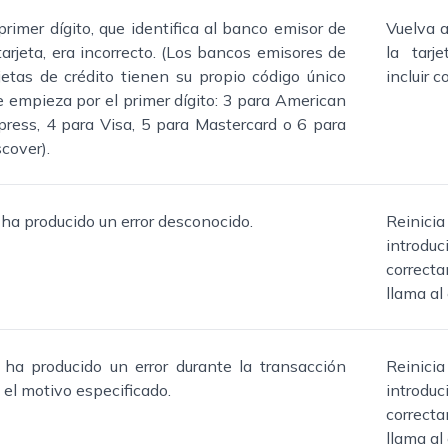
primer dígito, que identifica al banco emisor de
Vuelva a
tarjeta, era incorrecto. (Los bancos emisores de
la tarj
rjetas de crédito tienen su propio código único
incluir 
e empieza por el primer dígito: 3 para American
press, 4 para Visa, 5 para Mastercard o 6 para
cover).
 ha producido un error desconocido.
Reinici
intro
correct
llama al 
 ha producido un error durante la transacción
Reinici
 el motivo especificado.
intro
correct
llama al 