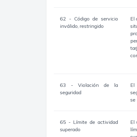
62 - Código de servicio
El 
inválido, restringido
si
pr
pe
ta
co
63 - Violación de la
El
seguridad
seg
se
65 - Límite de actividad
El
superado
lí
sup