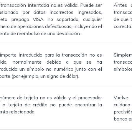
 transacción intentada no es válida. Puede ser
Antes d
asionado por datos incorrectos ingresados,
transacc
rjeta prepago VISA no soportada, cualquier
de que t
mero de operaciones defectuosas, incluyendo el
correcta.
tento de reembolso de una devolución.
 importe introducido para la transacción no es
Simple
lido, normalmente debido a que se ha
transac
troducido un símbolo no numérico junto con el
símbolos
orte (por ejemplo, un signo de dólar).
 número de tarjeta no es válido y el procesador
Vuelve 
 la tarjeta de crédito no puede encontrar la
cuidado
enta relacionada.
precisió
banco e