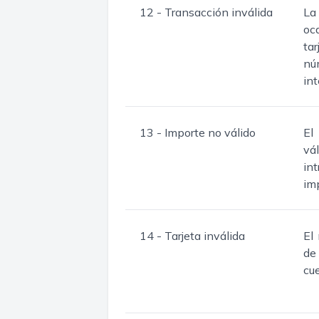
12 - Transacción inválida
La
oc
ta
nú
in
13 - Importe no válido
El
vá
in
imp
14 - Tarjeta inválida
El
de
cu