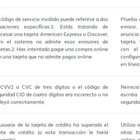
código de servicio inválido puede referirse a dos
Prueba c
tuaciones específicas.1: Estás tratando de
emisor,
ocesar una tarjeta American Express o Discover,
anuncia 
ro el sistema no admite esos emisores de
tarjeta
rjetas.2: Has intentado pagar una compra online
con el
n una tarjeta que no admite pagos online.
configur
en línea.
 CVV2 o CVC de tres dígitos o el código de
Reinici
uridad CID de cuatro dígitos era incorrecto o no
escrib
 leyó correctamente.
segurida
 usuario de la tarjeta de crédito ha superado el
Utiliza 
mite de crédito (o esta transacción le haría
otras t
erarlo).
online o