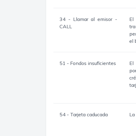
34 - Llamar al emisor -
El
CALL
tr
pe
el
51 - Fondos insuficientes
El
po
cr
tar
54 - Tarjeta caducada
La