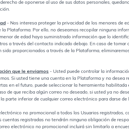
 derecho de oponerse al uso de sus datos personales, quedand
ción.
dad
- Nos interesa proteger la privacidad de los menores de ed
 la Plataforma. Por ello, no deseamos recopilar ninguna info
menor de edad haya suministrado información que lo identifi
ros a través del contacto indicado debajo. En caso de tomar 
sido proporcionados a través de la Plataforma, eliminaremos
ación que le enviamos
- Usted puede controlar la informaci
amos. Si usted tiene una cuenta en la Plataforma y no desea r
tas en el futuro, puede seleccionar la herramienta habilitada 
aso de que reciba algún correo no deseado, si usted ya no dese
a parte inferior de cualquier correo electrónico para darse de
ctrónico no promocional a todos los Usuarios registrados, con
as cuentas registradas no tendrán ninguna obligación de resp
orreo electrónico no promocional incluirá sin limitarlo a encue