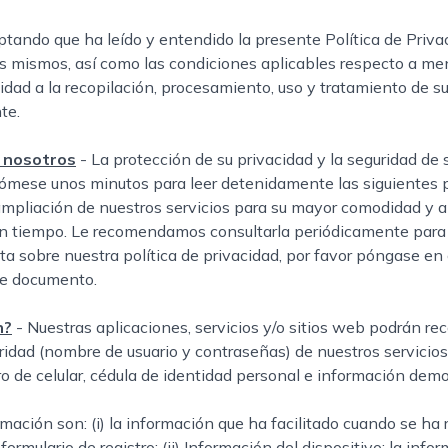
eptando que ha leído y entendido la presente Política de Priva
os mismos, así como las condiciones aplicables respecto a me
idad a la recopilación, procesamiento, uso y tratamiento de s
te.
a nosotros
- La protección de su privacidad y la seguridad d
tómese unos minutos para leer detenidamente las siguientes pol
ampliación de nuestros servicios para su mayor comodidad y a
n tiempo. Le recomendamos consultarla periódicamente para q
nta sobre nuestra política de privacidad, por favor póngase e
te documento.
n?
- Nuestras aplicaciones, servicios y/o sitios web podrán re
ridad (nombre de usuario y contraseñas) de nuestros servicio
o de celular, cédula de identidad personal e información demo
ación son: (i) la información que ha facilitado cuando se ha 
formulario de registro; (ii) Información del dispositivo: la info